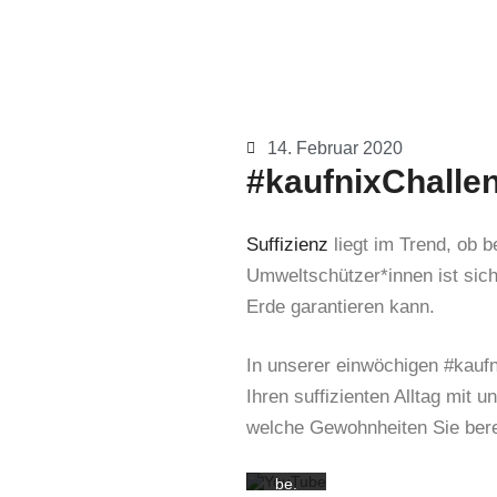
14. Februar 2020
#kaufnixChalle
Suffizienz
liegt im Trend, ob 
Mit
dem
Umweltschützer*innen ist sich 
Laden
Erde garantieren kann.
des
Videos
akzept
ieren
In unserer einwöchigen #kaufni
Sie die
Daten
Ihren suffizienten Alltag mit 
schutz
welche Gewohnheiten Sie berei
erkläru
ng von
YouTu
be.