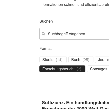
Informationen schnell und effizient abruf
Suchen
Format
Studie
(
14
)
Buch
(
25
)
Journa
Forschungsbericht
(
7
)
Sonstiges
Suffizienz. Ein handlungsleite
Erreichung der 2000-Watt-Ges