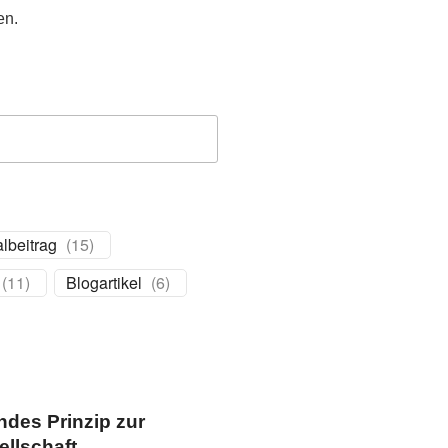
en.
lbeitrag
(
15
)
(
11
)
Blogartikel
(
6
)
ndes Prinzip zur
ellschaft