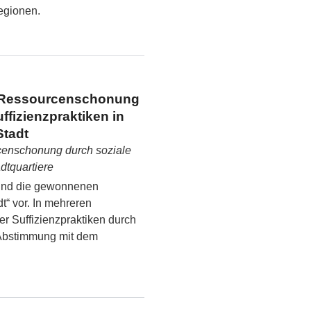
egionen.
d Ressourcenschonung
ffizienzpraktiken in
Stadt
censchonung durch soziale
adtquartiere
 und die gewonnenen
t“ vor. In mehreren
er Suffizienzpraktiken durch
 Abstimmung mit dem