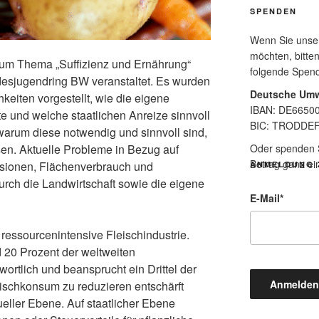
SPENDEN
Wenn Sie unsere
möchten, bitten
zum Thema „Suffizienz und Ernährung“
folgende Spen
esjugendring BW veranstaltet. Es wurden
Deutsche Umw
eiten vorgestellt, wie die eigene
IBAN: DE6650
te und welche staatlichen Anreize sinnvoll
BIC: TRODDE
arum diese notwendig und sinnvoll sind,
Oder spenden Si
en. Aktuelle Probleme in Bezug auf
Betrag ganz ei
sionen, Flächenverbrauch und
ANMELDUNG 
urch die Landwirtschaft sowie die eigene
E-Mail
*
d ressourcenintensive Fleischindustrie.
nd 20 Prozent der weltweiten
rtlich und beansprucht ein Drittel der
ischkonsum zu reduzieren entschärft
ueller Ebene. Auf staatlicher Ebene