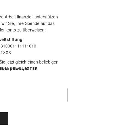
 Arbeit finanziell unterstützen
 wir Sie, Ihre Spende auf das
denkonto zu überweisen:
eltstiftung
0310001111111010
F1XXX
e jetzt gleich einen beliebigen
nfach per
Paypal
.
ZUM NEWSLETTER