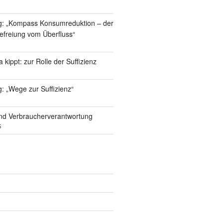
g: „Kompass Konsumreduktion – der
efreiung vom Überfluss“
kippt: zur Rolle der Suffizienz
: „Wege zur Suffizienz“
nd Verbraucherverantwortung
5