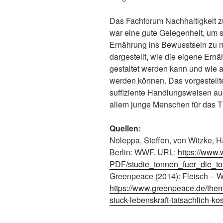
Das Fachforum Nachhaltigkeit 
war eine gute Gelegenheit, um s
Ernährung ins Bewusstsein zu 
dargestellt, wie die eigene Ernä
gestaltet werden kann und wie
werden können. Das vorgestellte
suffiziente Handlungsweisen au
allem junge Menschen für das T
Quellen:
Noleppa, Steffen, von Witzke, H
Berlin: WWF. URL:
https://www.
PDF/studie_tonnen_fuer_die_to
Greenpeace (2014): Fleisch – W
https://www.greenpeace.de/theme
stuck-lebenskraft-tatsachlich-kos