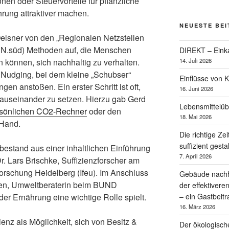
n oder Steuervorteile für pflanzliche
rung attraktiver machen.
NEUESTE BE
elsner von den „Regionalen Netzstellen
NN.süd) Methoden auf, die Menschen
DIREKT – Einka
14. Juli 2026
 können, sich nachhaltig zu verhalten.
 Nudging, bei dem kleine „Schubser“
Einflüsse von 
n anstoßen. Ein erster Schritt ist oft,
16. Juni 2026
 auseinander zu setzen. Hierzu gab Gerd
Lebensmittelü
sönlichen CO2-Rechner
oder den
18. Mai 2026
 Hand.
Die richtige Zei
suffizient gesta
 bestand aus einer inhaltlichen Einführung
7. April 2026
r. Lars Brischke, Suffizienzforscher am
forschung Heidelberg (Ifeu). Im Anschluss
Gebäude nachha
sen, Umweltberaterin beim BUND
der effektiver
– ein Gastbeit
der Ernährung eine wichtige Rolle spielt.
16. März 2026
zienz als Möglichkeit, sich von Besitz &
Der ökologisc