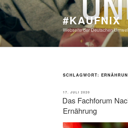
Zum
Inhalt
#KAUFNIX
springen
Webseite der Deutschen Umwelt
SCHLAGWORT:
ERNÄHRU
VERÖFFENTLICHT
17. JULI 2020
AM
Das Fachforum Nachh
Ernährung