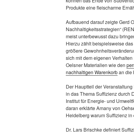
können das Ende von Subventione
Produkte eine fleischarme Ernäh
Aufbauend darauf zeigte Gerd O
Nachhaltigkeitsstrategien“ (RE
meist unterbewusst dazu bringen
Hierzu zählt beispielsweise das
größere Gewohnheitsveränderunge
sich mit dem eigenen Verhalten
Oelsner Materialien wie den
per
nachhaltigen Warenkorb
an die
Der Hauptteil der Veranstaltung
in das Thema Suffizienz durch D
Institut für Energie- und Umwelt
daran erklärte Amany von Oeh
Heidelberg warum Suffizienz in 
Dr. Lars Brischke definiert Suffi