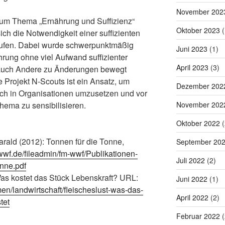
November 202
zum Thema „Ernährung und Suffizienz“
Oktober 2023
(
ich die Notwendigkeit einer suffizienten
rufen. Dabei wurde schwerpunktmäßig
Juni 2023
(1)
hrung ohne viel Aufwand suffizienter
April 2023
(3)
 auch Andere zu Änderungen bewegt
 Projekt N-Scouts ist ein Ansatz, um
Dezember 202
ch in Organisationen umzusetzen und vor
hema zu sensibilisieren.
November 202
Oktober 2022
(
arald (2012): Tonnen für die Tonne,
September 20
wwf.de/fileadmin/fm-wwf/Publikationen-
Juli 2022
(2)
nne.pdf
as kostet das Stück Lebenskraft? URL:
Juni 2022
(1)
n/landwirtschaft/fleischeslust-was-das-
April 2022
(2)
tet
Februar 2022
(