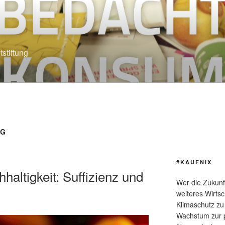
stiftung
NG
#KAUFNIX
altigkeit: Suffizienz und
Wer die Zukunft
weiteres Wirts
Klimaschutz zu 
Wachstum zur p