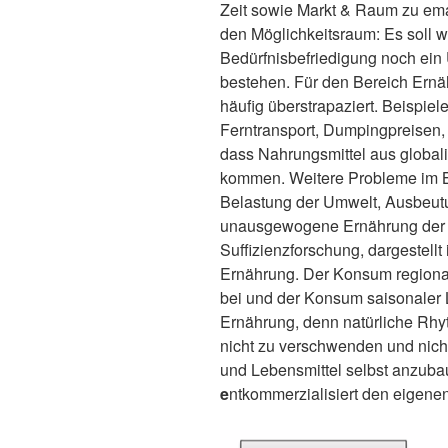
Zeit sowie Markt & Raum zu ema
den Möglichkeitsraum: Es soll 
Bedürfnisbefriedigung noch ei
bestehen. Für den Bereich Ern
häufig überstrapaziert. Beispie
Ferntransport, Dumpingpreisen,
dass Nahrungsmittel aus globali
kommen. Weitere Probleme im B
Belastung der Umwelt, Ausbeutu
unausgewogene Ernährung der B
Suffizienzforschung, dargestell
Ernährung. Der Konsum regional
bei und der Konsum saisonaler
Ernährung, denn natürliche Rhy
nicht zu verschwenden und nich
und Lebensmittel selbst anzuba
e
ntkommerzialisiert den eigen