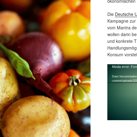
ökonomischen 
Die
Deutsche U
Kampagne zur F
vom Mantra de
wollen darin be
und konkrete Ti
Handlungsmögl
Konsum vorstel
Video-
Media error: For
Player
Datei herunterladen:
content/uploads/20