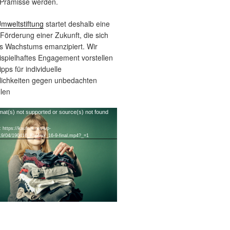
Prämisse werden.
mweltstiftung
startet deshalb eine
örderung einer Zukunft, die sich
s Wachstums emanzipiert. Wir
ispielhaftes Engagement vorstellen
pps für individuelle
ichkeiten gegen unbedachten
len
mat(s) not supported or source(s) not found
 https://kaufnix.net/wp-
19/04/190416_Kaufnix_16-9-final.mp4?_=1