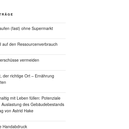
ITRÄGE
ufen (fast) ohne Supermarkt
KI auf den Ressourcenverbrauch
berschüsse vermeiden
t, der richtige Ort – Ernährung
lten
ltig mit Leben füllen: Potenziale
en Auslastung des Gebäudebestands
rag von Astrid Hake
he Handabdruck