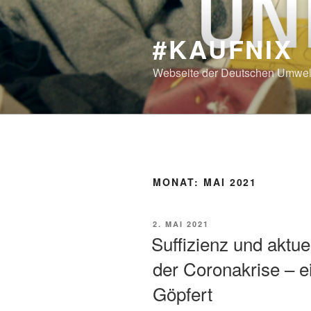
Zum
Inhalt
#KAUFNIX
springen
Webseite der Deutschen Umwelt
MONAT:
MAI 2021
VERÖFFENTLICHT
2. MAI 2021
AM
Suffizienz und aktu
der Coronakrise – ei
Göpfert