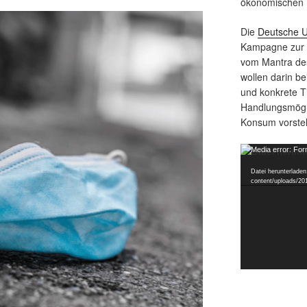
ökonomischen 
Die
Deutsche U
Kampagne zur F
vom Mantra de
wollen darin be
und konkrete Ti
Handlungsmögl
Konsum vorstel
Video-
Media error: For
Player
Datei herunterladen:
content/uploads/20