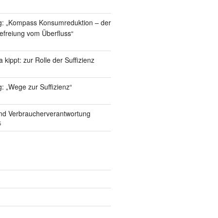
g: „Kompass Konsumreduktion – der
efreiung vom Überfluss“
kippt: zur Rolle der Suffizienz
: „Wege zur Suffizienz“
nd Verbraucherverantwortung
5