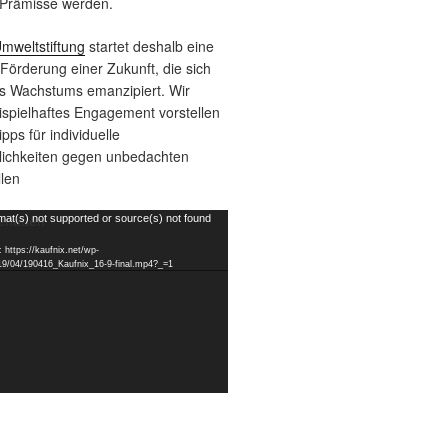
Prämisse werden.
mweltstiftung
startet deshalb eine
örderung einer Zukunft, die sich
s Wachstums emanzipiert. Wir
ispielhaftes Engagement vorstellen
pps für individuelle
ichkeiten gegen unbedachten
len
mat(s) not supported or source(s) not found
 https://kaufnix.net/wp-
19/04/190416_Kaufnix_16-9-final.mp4?_=1