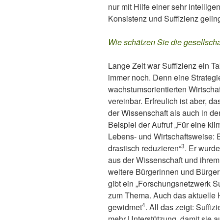
nur mit Hilfe einer sehr intellig
Konsistenz und Suffizienz gelin
Wie schätzen Sie die gesellscha
Lange Zeit war Suffizienz ein T
immer noch. Denn eine Strategie
wachstumsorientierten Wirtschaf
vereinbar. Erfreulich ist aber, d
der Wissenschaft als auch in de
Beispiel der Aufruf „Für eine kli
Lebens- und Wirtschaftsweise:
3
drastisch reduzieren“
. Er wurd
aus der Wissenschaft und ihre
weitere Bürgerinnen und Bürger
gibt ein „Forschungsnetzwerk Su
zum Thema. Auch das aktuelle Hef
4
gewidmet
. All das zeigt: Suff
mehr Unterstützung, damit sie a