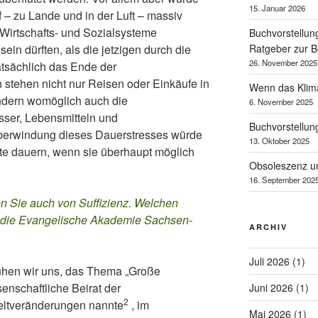
15. Januar 2026
f – zu Lande und in der Luft – massiv
Wirtschafts- und Sozialsysteme
Buchvorstellun
Ratgeber zur B
ein dürften, als die jetzigen durch die
26. November 2025
atsächlich das Ende der
n stehen nicht nur Reisen oder Einkäufe in
Wenn das Klima 
ndern womöglich auch die
6. November 2025
ser, Lebensmitteln und
Buchvorstellung
Überwindung dieses Dauerstresses würde
13. Oktober 2025
te dauern, wenn sie überhaupt möglich
Obsoleszenz u
16. September 202
Sie auch von Suffizienz. Welchen
ür die Evangelische Akademie Sachsen-
ARCHIV
Juli 2026
(1)
ühen wir uns, das Thema „Große
enschaftliche Beirat der
Juni 2026
(1)
2
ltveränderungen nannte
, im
Mai 2026
(1)