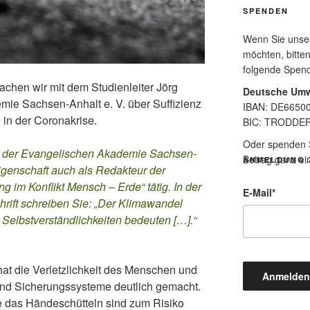
SPENDEN
Wenn Sie unsere
möchten, bitten
folgende Spen
chen wir mit dem Studienleiter Jörg
Deutsche Umw
mie Sachsen-Anhalt e. V. über Suffizienz
IBAN: DE6650
 in der Coronakrise.
BIC: TRODDE
Oder spenden Si
 an der Evangelischen Akademie Sachsen-
Betrag ganz ei
ANMELDUNG 
Eigenschaft auch als Redakteur der
ung im Konflikt Mensch – Erde“ tätig. In der
E-Mail
*
hrift schreiben Sie: „Der Klimawandel
 Selbstverständlichkeiten bedeuten […].“
hat die Verletzlichkeit des Menschen und
 und Sicherungssysteme deutlich gemacht.
 das Händeschütteln sind zum Risiko