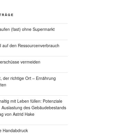
ITRÄGE
ufen (fast) ohne Supermarkt
KI auf den Ressourcenverbrauch
berschüsse vermeiden
t, der richtige Ort – Ernährung
lten
ltig mit Leben füllen: Potenziale
en Auslastung des Gebäudebestands
rag von Astrid Hake
he Handabdruck