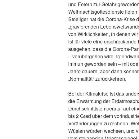
und Feiern zur Gefahr geworden
Weihnachtsgottesdienste fielen
Stoellger hat die Corona-Krise d
„gravierenden Lebensweltwandel
von Wirklichkeiten, in denen wir
ist für viele eine erschreckende
ausgehen, dass die Corona-Pan
– vorübergehen wird. Irgendwann 
immun geworden sein – mit oder 
Jahre dauern, aber dann könne
„Normalität“ zurückkehren.
Bei der Klimakrise ist das ander
die Erwärmung der Erdatmosphä
Durchschnittstemperatur auf ei
bis 2 Grad über dem vorindustriel
Veränderungen zu rechnen. Wet
Wüsten würden wachsen, und vi
vom steigenden Meeresspiegel ü