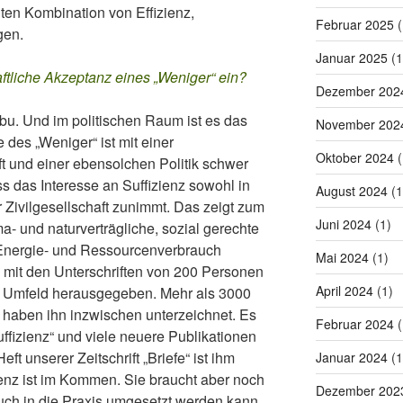
enten Kombination von Effizienz,
Februar 2025
(
gen.
Januar 2025
(1
ftliche Akzeptanz eines „Weniger“ ein?
Dezember 202
abu. Und im politischen Raum ist es das
November 202
 des „Weniger“ ist mit einer
Oktober 2024
(
t und einer ebensolchen Politik schwer
ass das Interesse an Suffizienz sowohl in
August 2024
(1
r Zivilgesellschaft zunimmt. Das zeigt zum
Juni 2024
(1)
ma- und naturverträgliche, sozial gerechte
 Energie- und Ressourcenverbrauch
Mai 2024
(1)
e mit den Unterschriften von 200 Personen
April 2024
(1)
m Umfeld herausgegeben. Mehr als 3000
 haben ihn inzwischen unterzeichnet. Es
Februar 2024
(
ffizienz“ und viele neuere Publikationen
t unserer Zeitschrift „Briefe“ ist ihm
Januar 2024
(1
izienz ist im Kommen. Sie braucht aber noch
Dezember 202
uch in die Praxis umgesetzt werden kann.