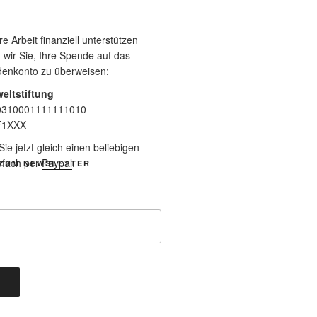
 Arbeit finanziell unterstützen
 wir Sie, Ihre Spende auf das
denkonto zu überweisen:
eltstiftung
0310001111111010
F1XXX
e jetzt gleich einen beliebigen
nfach per
Paypal
.
ZUM NEWSLETTER