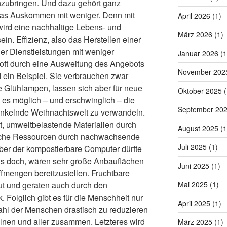
anzubringen. Und dazu gehört ganz
o das Auskommen mit weniger. Denn mit
April 2026
(1)
 wird eine nachhaltige Lebens- und
März 2026
(1)
ein. Effizienz, also das Herstellen einer
r Dienstleistungen mit weniger
Januar 2026
(1
 oft durch eine Ausweitung des Angebots
November 202
 ein Beispiel. Sie verbrauchen zwar
 Glühlampen, lassen sich aber für neue
Oktober 2025
(
 es möglich – und erschwinglich – die
September 20
unkelnde Weihnachtswelt zu verwandeln.
t, umweltbelastende Materialien durch
August 2025
(1
liche Ressourcen durch nachwachsende
Juli 2025
(1)
Aber der kompostierbare Computer dürfte
alls doch, wären sehr große Anbauflächen
Juni 2025
(1)
ffmengen bereitzustellen. Fruchtbare
Mai 2025
(1)
t und geraten auch durch den
 Folglich gibt es für die Menschheit nur
April 2025
(1)
ahl der Menschen drastisch zu reduzieren
lnen und aller zusammen. Letzteres wird
März 2025
(1)