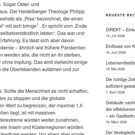
. Sogar Oster- und
 aus. Der Heidelberger Theologe Philipp
NEUESTE BE
eshalb als „Riss“ bezeichnet, der einen
1
“ mit sich bringe
. Er spricht vom „Ende
DIREKT – Einka
 selbstverständlich lebten“. Das war und
14. Juli 2026
 Erfahrung. Es lässt sich aber davon
Einflüsse von 
demie – ähnlich wie frühere Pandemien
16. Juni 2026
werden alle, die nicht an ihr sterben,
ohne Impfung. Das wird vielleicht einige
Lebensmittelü
n die Überlebenden aufatmen und zur
18. Mai 2026
Die richtige Zei
suffizient gesta
s. Sollte die Menschheit es nicht schaffen,
7. April 2026
re zu stoppen und die globale
Gebäude nachha
nen Wert zu begrenzen, der maximal 1,5
der effektiver
len liegt, ist mit massiven
– ein Gastbeit
terextreme würden weiter zunehmen,
16. März 2026
ele Inseln und Küstenregionen würden
Der ökologisc
berflutet werden. Vor allem aber würde