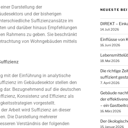
s einer Darstellung der
NEUESTE BE
desektors und der bisherigen
terschiedliche Suffizienzansätze im
DIREKT – Einka
ten und darüber hinaus Empfehlungen
14. Juli 2026
schen Rahmens zu geben. Sie beschränkt
Einflüsse von 
Betrachtung von Wohngebäuden mittels
16. Juni 2026
Lebensmittelü
18. Mai 2026
uffizienz
Die richtige Zei
g mit der Einführung in analytische
suffizient gest
ffizienz im Gebäudesektor stellen den
7. April 2026
g dar. Bezugnehmend auf die deutschen
Gebäude nachha
fizienz, Konsistenz und Effizienz als
der effektiver
keitsstrategien vorgestellt.
– ein Gastbeit
der Arbeit wird Suffizienz an dieser
16. März 2026
n. Die Darstellung mehrerer
Der ökologisc
esseren Verständnis der folgenden
15. Januar 2026