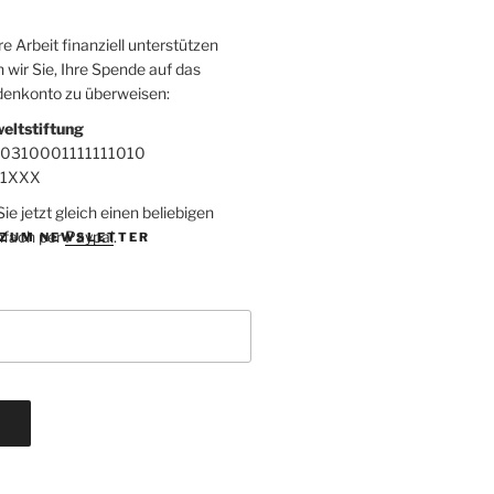
 Arbeit finanziell unterstützen
 wir Sie, Ihre Spende auf das
denkonto zu überweisen:
eltstiftung
00310001111111010
F1XXX
e jetzt gleich einen beliebigen
nfach per
Paypal
.
ZUM NEWSLETTER