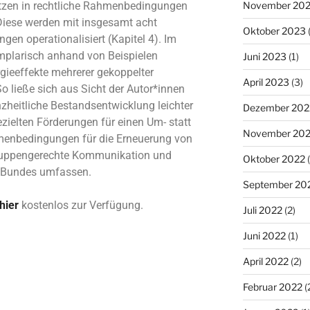
November 20
ätzen in rechtliche Rahmenbedingungen
Diese werden mit insgesamt acht
Oktober 2023
(
ungen
operationalisiert
(Kapitel 4). Im
emplarisch anhand von Beispielen
Juni 2023
(1)
gieeffekte mehrerer gekoppelter
April 2023
(3)
o ließe sich aus Sicht der Autor*innen
zheitliche Bestandsentwicklung leichter
Dezember 202
ezielten Förderungen für einen Um- statt
November 20
enbedingungen für die Erneuerung von
ruppengerechte Kommunikation und
Oktober 2022
(
es Bundes umfassen.
September 20
hier
kostenlos zur Verfügung.
Juli 2022
(2)
Juni 2022
(1)
April 2022
(2)
Februar 2022
(