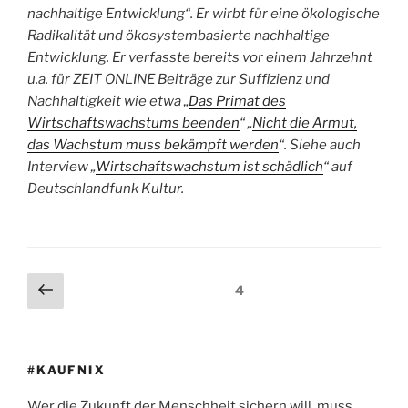
nachhaltige Entwicklung“. Er wirbt für eine ökologische
Radikalität und ökosystembasierte nachhaltige
Entwicklung. Er verfasste bereits vor einem Jahrzehnt
u.a. für ZEIT ONLINE Beiträge zur Suffizienz und
Nachhaltigkeit wie etwa „
Das Primat des
Wirtschaftswachstums beenden
“ „
Nicht die Armut,
das Wachstum muss bekämpft werden
“. Siehe auch
Interview „
Wirtschaftswachstum ist schädlich
“ auf
Deutschlandfunk Kultur.
Seitennummerierung
Vorherige
Seite
4
Seite
der
Beiträge
#KAUFNIX
Wer die Zukunft der Menschheit sichern will, muss