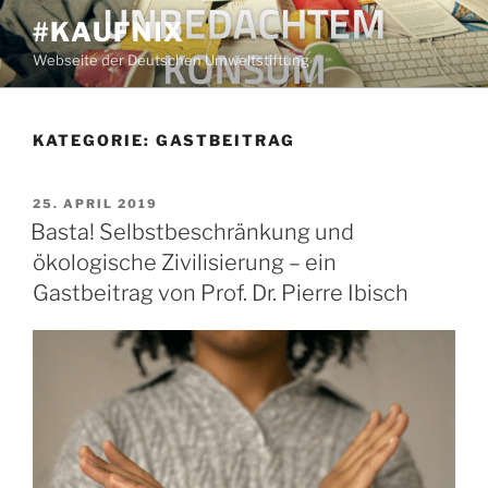
Zum
#KAUFNIX
Inhalt
Webseite der Deutschen Umweltstiftung
springen
KATEGORIE:
GASTBEITRAG
VERÖFFENTLICHT
25. APRIL 2019
AM
Basta! Selbstbeschränkung und
ökologische Zivilisierung – ein
Gastbeitrag von Prof. Dr. Pierre Ibisch