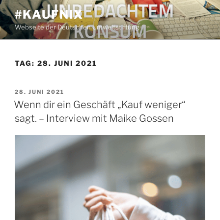
Zum
#KAUFNIX
Inhalt
Webseite der Deutschen Umweltstiftung
springen
TAG:
28. JUNI 2021
VERÖFFENTLICHT
28. JUNI 2021
AM
Wenn dir ein Geschäft „Kauf weniger“
sagt. – Interview mit Maike Gossen