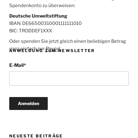
Spendenkonto zu überweisen:
Deutsche Umweltstiftung
IBAN: DE66500310001111111010
BIC: TRODDEF1XXX
Oder spenden Sie jetzt gleich einen beliebigen Betrag
ganz einfach per
Paypal
.
ANMELDUNG ZUM NEWSLETTER
E-Mail
*
NEUESTE BEITRÄGE