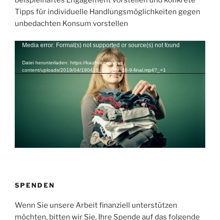
beispielhaftes Engagement vorstellen und konkrete
Tipps für individuelle Handlungsmöglichkeiten gegen
unbedachten Konsum vorstellen
Video-
Media error: Format(s) not supported or source(s) not found
Player
Datei herunterladen: https://kaufnix.net/wp-
content/uploads/2019/04/190416_Kaufnix_16-9-final.mp4?_=1
SPENDEN
Wenn Sie unsere Arbeit finanziell unterstützen
möchten, bitten wir Sie, Ihre Spende auf das folgende