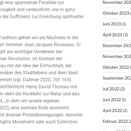
November 20
igt eine spannende Parallele zur
osigkeit und verdeutlicht, wie in ganz
Oktober 2023
(
der Suffizienz zur Erreichung spiritueller
Juni 2023
(1)
April 2023
(3)
radition gehen wir als Nächstes in die
n Vertreter Jean-Jacques Rousseau. Er
Dezember 202
ilt als wichtiger Vordenker der
November 20
hen Revolution. Im Kontext der
u mit der Idee der Einfachheit, der
Oktober 2022
(
enüber des Stadtlebens und dem Ideal
September 20
nheit (vgl. Dallmer 2020, 70f; 165).
eröffentlicht Henry David Thoreau mit
Juli 2022
(2)
 in dem die Rückkehr zur Natur und das
Juni 2022
(1)
 „in dem wir unsere eigenen
022) eine zentrale Rolle einnimmt.
April 2022
(2)
bild diverser Protestbewegungen, darunter
Februar 2022
(
Rights Movement oder auch Extinction