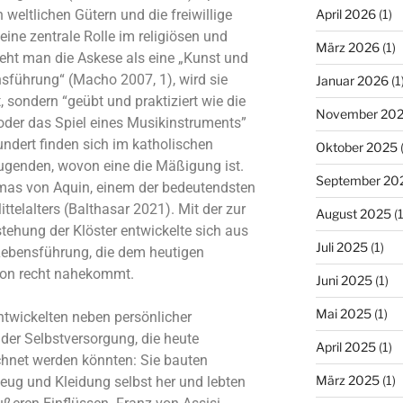
April 2026
(1)
weltlichen Gütern und die freiwillige
ine zentrale Rolle im religiösen und
März 2026
(1)
eht man die Askese als eine „Kunst und
nsführung“ (Macho 2007, 1), wird sie
Januar 2026
(1
t, sondern “geübt und praktiziert wie die
November 20
der das Spiel eines Musikinstruments”
ndert finden sich im katholischen
Oktober 2025
(
tugenden, wovon eine die Mäßigung ist.
September 20
mas von Aquin, einem der bedeutendsten
ttelalters (Balthasar 2021). Mit der zur
August 2025
(1
tehung der Klöster entwickelte sich aus
Juli 2025
(1)
Lebensführung, die dem heutigen
chon recht nahekommt.
Juni 2025
(1)
Mai 2025
(1)
ntwickelten neben persönlicher
der Selbstversorgung, die heute
April 2025
(1)
chnet werden könnten: Sie bauten
März 2025
(1)
zeug und Kleidung selbst her und lebten