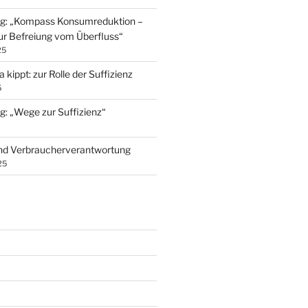
ng: „Kompass Konsumreduktion –
ur Befreiung vom Überfluss“
25
kippt: zur Rolle der Suffizienz
5
g: „Wege zur Suffizienz“
nd Verbraucherverantwortung
25