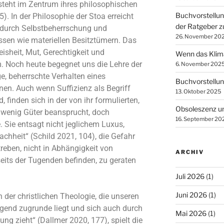
steht im Zentrum ihres philosophischen
Buchvorstellu
). In der Philosophie der Stoa erreicht
der Ratgeber z
 durch Selbstbeherrschung und
26. November 20
sen wie materiellen Besitztümern. Das
sheit, Mut, Gerechtigkeit und
Wenn das Klima 
. Noch heute begegnet uns die Lehre der
6. November 202
e, beherrschte Verhalten eines
Buchvorstellun
nen. Auch wenn Suffizienz als Begriff
13. Oktober 2025
, finden sich in der von ihr formulierten,
Obsoleszenz u
wenig Güter beansprucht, doch
16. September 20
 Sie entsagt nicht jeglichem Luxus,
fachheit“ (Schild 2021, 104), die Gefahr
reben, nicht in Abhängigkeit von
ARCHIV
seits der Tugenden befinden, zu geraten
Juli 2026
(1)
Juni 2026
(1)
n der christlichen Theologie, die unseren
ägend zugrunde liegt und sich auch durch
Mai 2026
(1)
ng zieht“ (Dallmer 2020, 177), spielt die