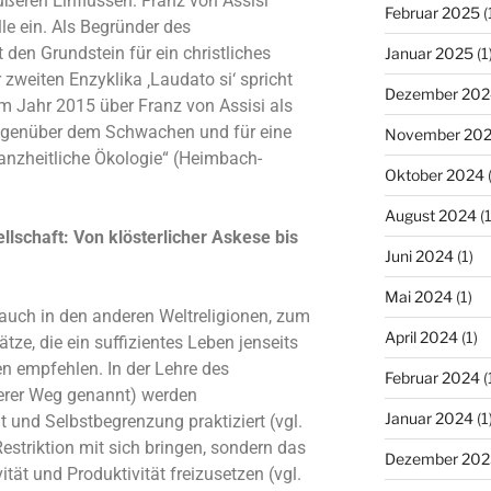
eren Einflüssen. Franz von Assisi
Februar 2025
(
le ein. Als Begründer des
 den Grundstein für ein christliches
Januar 2025
(1
r zweiten Enzyklika ‚Laudato si‘ spricht
Dezember 202
im Jahr 2015 über Franz von Assisi als
gegenüber dem Schwachen und für eine
November 20
anzheitliche Ökologie“ (Heimbach-
Oktober 2024
(
August 2024
(1
ellschaft: Von klösterlicher Askese bis
Juni 2024
(1)
Mai 2024
(1)
 auch in den anderen Weltreligionen, zum
April 2024
(1)
ze, die ein suffizientes Leben jenseits
n empfehlen. In der Lehre des
Februar 2024
(
erer Weg genannt) werden
Januar 2024
(1
 und Selbstbegrenzung praktiziert (vgl.
Restriktion mit sich bringen, sondern das
Dezember 202
vität und Produktivität freizusetzen (vgl.