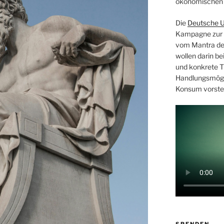
ökonomischen 
Die
Deutsche U
Kampagne zur F
vom Mantra de
wollen darin b
und konkrete Ti
Handlungsmögl
Konsum vorste
SPENDEN