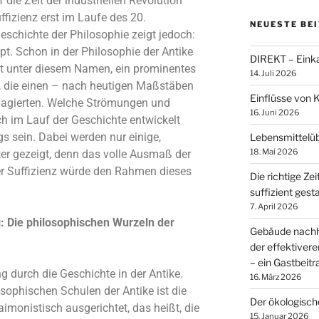
 die Zeit der industriellen Revolution
ffizienz erst im Laufe des 20.
NEUESTE BE
Geschichte der Philosophie zeigt jedoch:
ept.
Schon in der Philosophie der Antike
DIREKT – Einka
ht unter diesem Namen, ein prominentes
14. Juli 2026
 die einen – nach heutigen Maßstäben
Einflüsse von 
pagierten. Welche Strömungen und
16. Juni 2026
ch im Lauf der Geschichte entwickelt
ags sein. Dabei werden nur einige,
Lebensmittelü
18. Mai 2026
er gezeigt, denn das volle Ausmaß der
r Suffizienz würde den Rahmen dieses
Die richtige Zei
suffizient gest
7. April 2026
: Die philosophischen Wurzeln der
Gebäude nachha
der effektiver
– ein Gastbeit
 durch die Geschichte in der Antike.
16. März 2026
osophischen Schulen der Antike ist die
Der ökologisc
imonistisch ausgerichtet, das heißt, die
15. Januar 2026