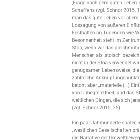
‚Frage nach dem guten Leben‘ 
Schaffens (vgl. Schnor 2015, 15
man das gute Leben vor allem
Lossagung von äußeren Einflüs
Festhalten an Tugenden wie Wei
Besonnenheit steht im Zentrum
Stoa, wenn wir das gleichmütig
Menschen als ‚stoisch‘ bezeich
nicht in der Stoa verwendet wird
genügsamen Lebensweise, die 
zahlreiche Anknüpfungspunkte.
betont aber „materielle (…) Ein
von Unbegrenztheit, und das St
weltlichen Dingen, die sich jen
(vgl. Schnor 2015, 35).
Ein paar Jahrhunderte später, i
„westlichen Gesellschaften pr
die Narrative der Umweltbewegu