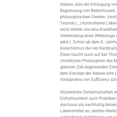
Askese, also die Entsagung von 
Begrenzung von Bedürfnissen, e
philosophischen Denken. Verst
Technik (…) kontrollierter Lebe
nicht erlitten wie eine Krankhei
Verwendung eines Werkzeugs o
(ebd.). Schon ab dem 4. Jahrhu
Katechismus die vier Kardinal
Diese taucht auch auf bei Tho
christlichen Philosophen des Mi
gleichen Zeit beginnenden Ents
dem Konzept der Askese eine 
Verständnis von Suffizienz s
Klösterliche Gemeinschaften e
Enthaltsamkeit auch Praktiken 
durchaus als nachhaltig bezei
Lebensmittel an, stellten Werk