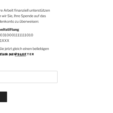
 Arbeit finanziell unterstützen
 wir Sie, Ihre Spende auf das
denkonto zu überweisen:
eltstiftung
00310001111111010
F1XXX
e jetzt gleich einen beliebigen
nfach per
Paypal
.
ZUM NEWSLETTER