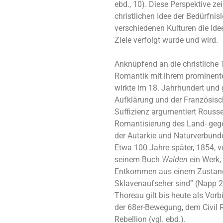
ebd., 10). Diese Perspektive ze
christlichen Idee der Bedürfnisl
verschiedenen Kulturen die Idee 
Ziele verfolgt wurde und wird.
Anknüpfend an die christliche T
Romantik mit ihrem prominente
wirkte im 18. Jahrhundert und g
Aufklärung und der Französisc
Suffizienz argumentiert Roussea
Romantisierung des Land- geg
der Autarkie und Naturverbunde
Etwa 100 Jahre später, 1854, v
seinem Buch
Walden
ein Werk,
Entkommen aus einem Zustand,
Sklavenaufseher sind” (Napp 2
Thoreau gilt bis heute als Vor
der 68er-Bewegung, dem Civil 
Rebellion (vgl. ebd.).