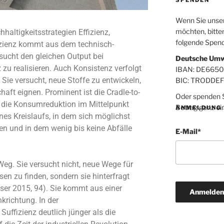
Wenn Sie unsere
möchten, bitten
haltigkeitsstrategien Effizienz,
folgende Spen
fizienz kommt aus dem technisch-
ucht den gleichen Output bei
Deutsche Umw
zu realisieren. Auch Konsistenz verfolgt
IBAN: DE665
 Sie versucht, neue Stoffe zu entwickeln,
BIC: TRODDE
chaft eignen. Prominent ist die Cradle-to-
Oder spenden Si
t die Konsumreduktion im Mittelpunkt
Betrag ganz ei
ANMELDUNG 
ines Kreislaufs, in dem sich möglichst
en und in dem wenig bis keine Abfälle
E-Mail
*
Weg. Sie versucht nicht, neue Wege für
en zu finden, sondern sie hinterfragt
Eser 2015, 94). Sie kommt aus einer
krichtung. In der
 Suffizienz deutlich jünger als die