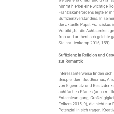
weitgehend unabhängig von äuß
nimmt hierbei eine wichtige Rol
Franziskanerordens legte er mit
Suffizienzverständnis. In seine
der aktuelle Papst Franziskus 
Vorbild „für die Achtsamkeit 
froh und authentisch gelebte g
Steins/Lienkamp 2015, 159).
Suffizienz in Religion und Ges
zur Romantik
Interessanterweise finden sich
Beispiel dem Buddhismus, Ansät
von Eigennutz und Besitzdenke
achtfachen Pfades (auch mittl
Entschleunigung, Großzügigkeit
Folkers 2015, 9), die nicht nur 
Potenzial in sich tragen, Kreati