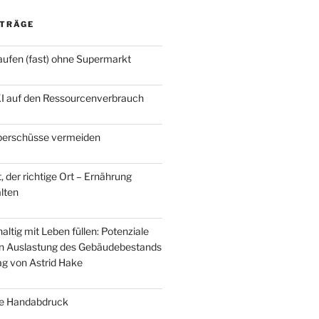
ITRÄGE
ufen (fast) ohne Supermarkt
KI auf den Ressourcenverbrauch
berschüsse vermeiden
t, der richtige Ort – Ernährung
alten
ltig mit Leben füllen: Potenziale
en Auslastung des Gebäudebestands
rag von Astrid Hake
he Handabdruck