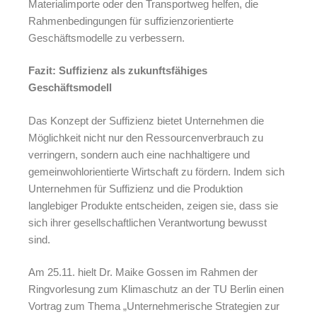
Materialimporte oder den Transportweg helfen, die
Rahmenbedingungen für suffizienzorientierte
Geschäftsmodelle zu verbessern.
Fazit: Suffizienz als zukunftsfähiges
Geschäftsmodell
Das Konzept der Suffizienz bietet Unternehmen die
Möglichkeit nicht nur den Ressourcenverbrauch zu
verringern, sondern auch eine nachhaltigere und
gemeinwohlorientierte Wirtschaft zu fördern. Indem sich
Unternehmen für Suffizienz und die Produktion
Mit
langlebiger Produkte entscheiden, zeigen sie, dass sie
dem
sich ihrer gesellschaftlichen Verantwortung bewusst
Laden
sind.
des
Videos
akzept
Am 25.11. hielt Dr. Maike Gossen im Rahmen der
ieren
Sie die
Ringvorlesung zum Klimaschutz an der TU Berlin einen
Daten
Vortrag zum Thema „Unternehmerische Strategien zur
schutz