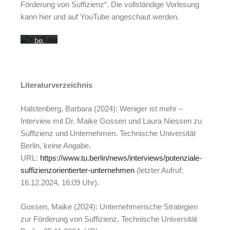
Förderung von Suffizienz“. Die vollständige Vorlesung
erklär
ung
kann hier und auf YouTube angeschaut werden.
von
YouTu
be.
Mehr
erfahr
en
Literaturverzeichnis
Video
laden
Halstenberg, Barbara (2024): Weniger ist mehr –
Interview mit Dr. Maike Gossen und Laura Niessen zu
YouTub
Suffizienz und Unternehmen. Technische Universität
e
immer
Berlin, keine Angabe.
entsper
URL:
https://www.tu.berlin/news/interviews/potenziale-
ren
suffizienzorientierter-unternehmen
(letzter Aufruf:
16.12.2024, 16:09 Uhr).
Gossen, Maike (2024): Unternehmerische Strategien
zur Förderung von Suffizienz. Technische Universität