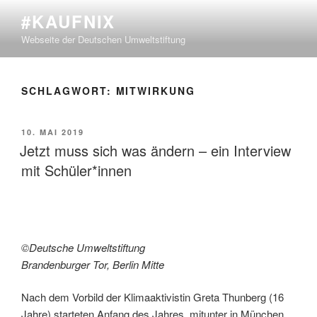
Zum
#KAUFNIX
Inhalt
Webseite der Deutschen Umweltstiftung
springen
SCHLAGWORT:
MITWIRKUNG
VERÖFFENTLICHT
10. MAI 2019
AM
Jetzt muss sich was ändern – ein Interview
mit Schüler*innen
©Deutsche Umweltstiftung
Brandenburger Tor, Berlin Mitte
Nach dem Vorbild der Klimaaktivistin Greta Thunberg (16
Jahre) starteten Anfang des Jahres, mitunter in München,