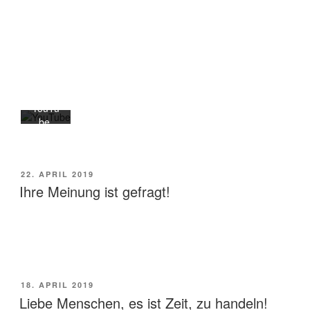
akzept
ieren
Sie die
Daten
schutz
erkläru
ng von
YouTu
be.
Mehr
erfahr
en
VERÖFFENTLICHT
22. APRIL 2019
AM
Ihre Meinung ist gefragt!
Video
laden
YouTub
e immer
entsper
VERÖFFENTLICHT
18. APRIL 2019
ren
AM
Liebe Menschen, es ist Zeit, zu handeln!