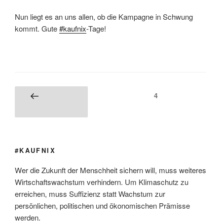
Nun liegt es an uns allen, ob die Kampagne in Schwung
kommt. Gute
#kaufnix
-Tage!
Seitennummerierung
Seite
4
Vorherige
der
Seite
Beiträge
#KAUFNIX
Wer die Zukunft der Menschheit sichern will, muss weiteres
Wirtschaftswachstum verhindern. Um Klimaschutz zu
erreichen, muss Suffizienz statt Wachstum zur
persönlichen, politischen und ökonomischen Prämisse
werden.