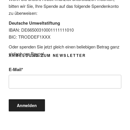
bitten wir Sie, Ihre Spende auf das folgende Spendenkonto
zu überweisen:
Deutsche Umweltstiftung
IBAN: DE66500310001111111010
BIC: TRODDEF1XXX
Oder spenden Sie jetzt gleich einen beliebigen Betrag ganz
einfach per
Paypal
.
ANMELDUNG ZUM NEWSLETTER
E-Mail
*