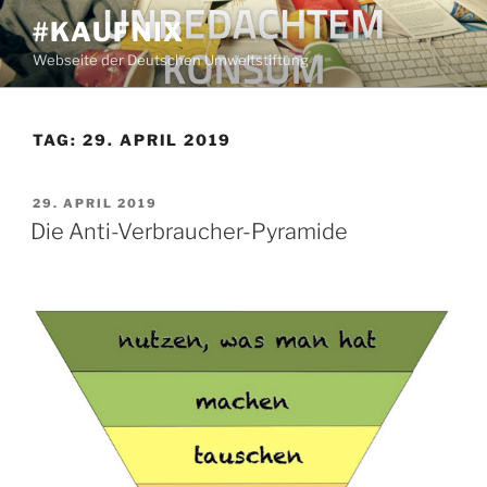
Zum
#KAUFNIX
Inhalt
Webseite der Deutschen Umweltstiftung
springen
TAG:
29. APRIL 2019
VERÖFFENTLICHT
29. APRIL 2019
AM
Die Anti-Verbraucher-Pyramide