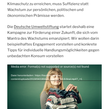
Klimaschutz zu erreichen, muss Suffizienz statt
Wachstum zur persönlichen, politischen und
ökonomischen Prämisse werden.
Die
Deutsche Umweltstiftung
startet deshalb eine
Kampagne zur Förderung einer Zukunft, die sich vom
Mantra des Wachstums emanzipiert. Wir wollen darin
beispielhaftes Engagement vorstellen und konkrete
Tipps für individuelle Handlungsmöglichkeiten gegen
unbedachten Konsum vorstellen
Video-
Media error: Format(s) not supported or source(s) not found
Player
Datei herunterladen: https://kaufnix.net/wp-
content/uploads/2019/04/190416_Kaufnix_16-9-final.mp4?_=1