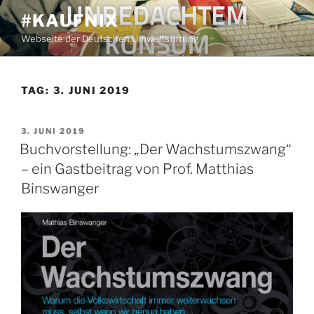
Zum
#KAUFNIX
Inhalt
Webseite der Deutschen Umweltstiftung
springen
TAG:
3. JUNI 2019
VERÖFFENTLICHT
3. JUNI 2019
AM
Buchvorstellung: „Der Wachstumszwang“
– ein Gastbeitrag von Prof. Matthias
Binswanger