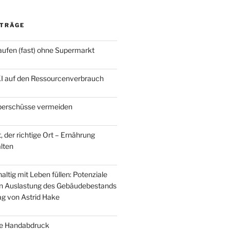
ITRÄGE
ufen (fast) ohne Supermarkt
KI auf den Ressourcenverbrauch
berschüsse vermeiden
t, der richtige Ort – Ernährung
alten
ltig mit Leben füllen: Potenziale
en Auslastung des Gebäudebestands
rag von Astrid Hake
he Handabdruck