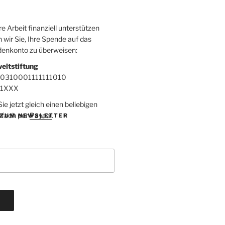
 Arbeit finanziell unterstützen
 wir Sie, Ihre Spende auf das
denkonto zu überweisen:
eltstiftung
00310001111111010
F1XXX
e jetzt gleich einen beliebigen
nfach per
Paypal
.
ZUM NEWSLETTER