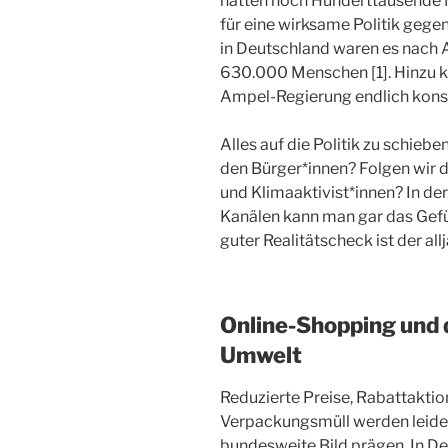
hatten noch Hunderttausende 
für eine wirksame Politik gege
in Deutschland waren es nach 
630.000 Menschen [1]. Hinzu 
Ampel-Regierung endlich kons
Alles auf die Politik zu schieben
den Bürger*innen? Folgen wir 
und Klimaaktivist*innen? In de
Kanälen kann man gar das Gefü
guter Realitätscheck ist der all
Online-Shopping und 
Umwelt
Reduzierte Preise, Rabattaktio
Verpackungsmüll werden leider
bundesweite Bild prägen. In 