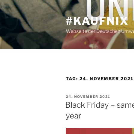
Zum
Inhalt
#KAUFNIX
springen
Webseite der Deutschen Umwel
TAG:
24. NOVEMBER 2021
VERÖFFENTLICHT
24. NOVEMBER 2021
AM
Black Friday – sam
year