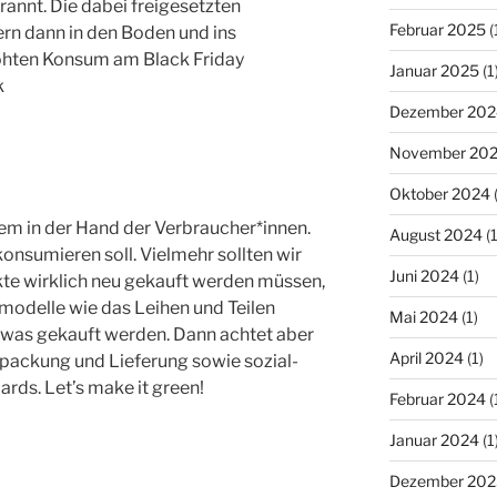
annt. Die dabei freigesetzten
Februar 2025
(
ern dann in den Boden und ins
öhten Konsum am Black Friday
Januar 2025
(1
k
Dezember 202
November 20
Oktober 2024
(
llem in der Hand der Verbraucher*innen.
August 2024
(1
onsumieren soll. Vielmehr sollten wir
Juni 2024
(1)
kte wirklich neu gekauft werden müssen,
modelle wie das Leihen und Teilen
Mai 2024
(1)
twas gekauft werden. Dann achtet aber
April 2024
(1)
packung und Lieferung sowie sozial-
rds. Let’s make it green!
Februar 2024
(
Januar 2024
(1
Dezember 202