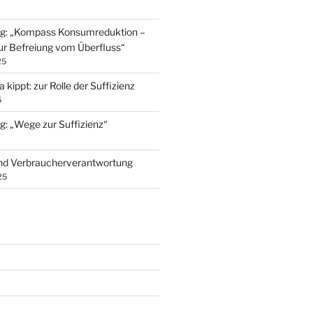
ng: „Kompass Konsumreduktion –
ur Befreiung vom Überfluss“
25
kippt: zur Rolle der Suffizienz
5
g: „Wege zur Suffizienz“
nd Verbraucherverantwortung
25