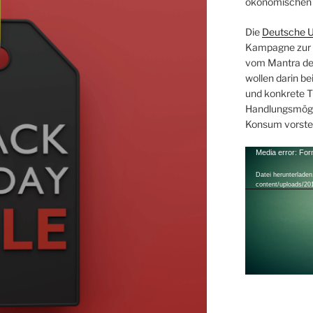
ökonomischen 
Die
Deutsche U
Kampagne zur F
vom Mantra de
wollen darin b
und konkrete Ti
Handlungsmögl
Konsum vorste
Video-
Media error: For
Player
Datei herunterladen:
content/uploads/20