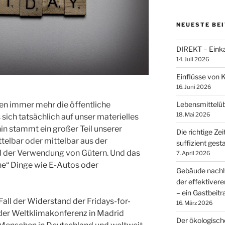
NEUESTE BE
DIREKT – Einka
14. Juli 2026
Einflüsse von 
16. Juni 2026
en immer mehr die öffentliche
Lebensmittelü
18. Mai 2026
sich tatsächlich auf unser materielles
 stammt ein großer Teil unserer
Die richtige Zei
elbar oder mittelbar aus der
suffizient gest
d der Verwendung von Gütern. Und das
7. April 2026
üne“ Dinge wie E-Autos oder
Gebäude nachha
der effektiver
– ein Gastbeit
Fall der Widerstand der Fridays-for-
16. März 2026
der Weltklimakonferenz in Madrid
Der ökologisc