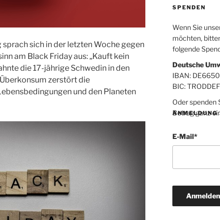
SPENDEN
Wenn Sie unsere
möchten, bitten
 sprach sich in der letzten Woche gegen
folgende Spen
nn am Black Friday aus: „Kauft kein
Deutsche Umw
mahnte die 17-jährige Schwedin in den
IBAN: DE665
 „Überkonsum zerstört die
BIC: TRODDE
 Lebensbedingungen und den Planeten
Oder spenden Si
Betrag ganz ei
ANMELDUNG 
E-Mail
*