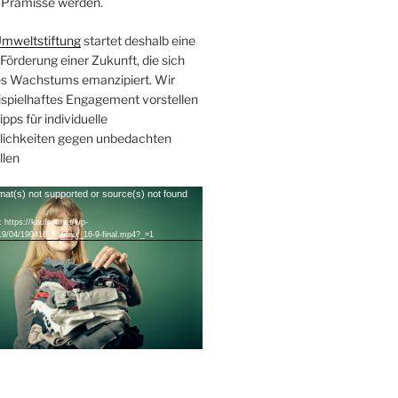
Prämisse werden.
mweltstiftung
startet deshalb eine
örderung einer Zukunft, die sich
s Wachstums emanzipiert. Wir
eispielhaftes Engagement vorstellen
pps für individuelle
ichkeiten gegen unbedachten
llen
mat(s) not supported or source(s) not found
 https://kaufnix.net/wp-
19/04/190416_Kaufnix_16-9-final.mp4?_=1