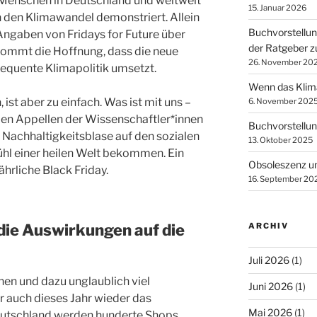
Menschen in Deutschland und weltweit
15. Januar 2026
n den Klimawandel demonstriert. Allein
Buchvorstellu
Angaben von Fridays for Future über
der Ratgeber z
kommt die Hoffnung, dass die neue
26. November 20
equente Klimapolitik umsetzt.
Wenn das Klima 
, ist aber zu einfach. Was ist mit uns –
6. November 202
den Appellen der Wissenschaftler*innen
Buchvorstellun
r Nachhaltigkeitsblase auf den sozialen
13. Oktober 2025
hl einer heilen Welt bekommen. Ein
Obsoleszenz u
jährliche Black Friday.
16. September 20
die Auswirkungen auf die
ARCHIV
Juli 2026
(1)
nen und dazu unglaublich viel
Juni 2026
(1)
 auch dieses Jahr wieder das
Mai 2026
(1)
Deutschland werden hunderte Shops