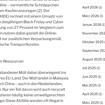
online – vermeintliche Schnäppchen
April 2026
(1)
m Kaufen anzuregen [2]. Der
März 2026
(1)
HDE) rechnet mit einem Umsatz von
n diesjährigen Black Friday und Cyber-
Januar 2026
(1
ung von 27 Prozent im Vergleich zum
 nutzen dabei gezielt die Online-
November 20
t nur zusätzlichen Verpackungsmüll,
Oktober 2025
(
ische Transportkosten.
September 20
August 2025
(1
er Ressourcen
Juli 2025
(1)
tstandenen Müll dabei überwiegend ins
Juni 2025
(1)
res EU-Land. Der Müll landet in Malaysia
h China – auch in den Niederlanden,
Mai 2025
(1)
. Nur ein Teil davon wird auch recycelt
April 2025
(1)
istieren häufig keine umweltgerechten
: Diese Abfälle werden oft illegal in
März 2025
(1)