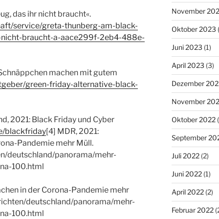
November 20
ug, das ihr nicht braucht«.
haft/service/greta-thunberg-am-black-
Oktober 2023
(
hr-nicht-braucht-a-aace299f-2eb4-488e-
Juni 2023
(1)
April 2023
(3)
y: Schnäppchen machen mit gutem
Dezember 202
atgeber/green-friday-alternative-black-
November 20
d, 2021: Black Friday und Cyber
Oktober 2022
(
e/blackfriday
[4] MDR, 2021:
September 20
rona-Pandemie mehr Müll.
ten/deutschland/panorama/mehr-
Juli 2022
(2)
na-100.html
Juni 2022
(1)
achen in der Corona-Pandemie mehr
April 2022
(2)
hrichten/deutschland/panorama/mehr-
Februar 2022
(
na-100.html