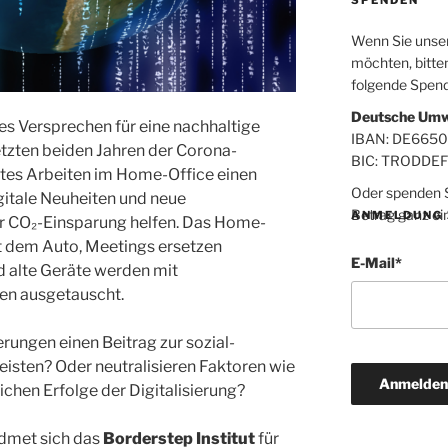
Wenn Sie unsere
möchten, bitten
folgende Spen
Deutsche Umw
oßes Versprechen für eine nachhaltige
IBAN: DE665
etzten beiden Jahren der Corona-
BIC: TRODDE
es Arbeiten im Home-Office einen
Oder spenden Si
igitale Neuheiten und neue
Betrag ganz ei
ANMELDUNG 
er CO₂-Einsparung helfen. Das Home-
t dem Auto, Meetings ersetzen
E-Mail
*
 alte Geräte werden mit
ven ausgetauscht.
ungen einen Beitrag zur sozial-
isten? Oder neutralisieren Faktoren wie
ichen Erfolge der Digitalisierung?
idmet sich das
Borderstep Institut
für