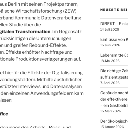
aus Berlin mit seinen Projektpartnern,
NEUESTE BE
päische Wirtschaftsforschung (ZEW)
rband Kommunale Datenverarbeitung
DIREKT – Einka
llen Studie über die
14. Juli 2026
gitalen Transformation
. Im Gegensatz
erücksichtigen die Untersuchungen
Einflüsse von 
 und greifen Rebound-Effekte,
16. Juni 2026
n, Effekte erhöhter Nachfrage und
Lebensmittelü
ationale Produktionsverlagerungen auf.
18. Mai 2026
Die richtige Zei
t hierfür die Effekte der Digitalisierung
suffizient gest
nwendungsfeldern.
Mithilfe ausführlicher
7. April 2026
estützter Interviews und Datenanalysen
Gebäude nachha
n den einzelnen Anwendungsfeldern kam
der effektiver
nissen:
– ein Gastbeit
16. März 2026
fice
Der ökologisc
15. Januar 2026
derungen des Arbeits-, Reise- und