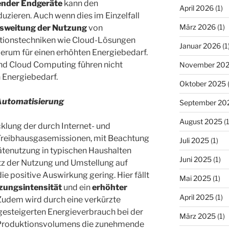
ender Endgeräte
kann den
April 2026
(1)
uzieren. Auch wenn dies im Einzelfall
März 2026
(1)
sweitung der Nutzung
von
tionstechniken wie Cloud-Lösungen
Januar 2026
(1
derum für einen erhöhten Energiebedarf.
und Cloud Computing führen nicht
November 20
 Energiebedarf.
Oktober 2025
(
Automatisierung
September 20
August 2025
(1
klung der durch Internet- und
reibhausgasemissionen, mit Beachtung
Juli 2025
(1)
ätenutzung in typischen Haushalten
Juni 2025
(1)
tz der Nutzung und Umstellung auf
die positive Auswirkung gering. Hier fällt
Mai 2025
(1)
zungsintensität
und ein
erhöhter
April 2025
(1)
Zudem wird durch eine verkürzte
esteigerten Energieverbrauch bei der
März 2025
(1)
 Produktionsvolumens die zunehmende