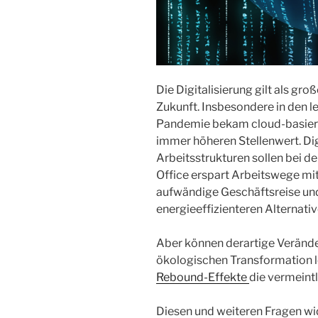
Die Digitalisierung gilt als gr
Zukunft. Insbesondere in den l
Pandemie bekam cloud-basiert
immer höheren Stellenwert. ​​D
Arbeitsstrukturen sollen bei d
Office erspart Arbeitswege mi
aufwändige Geschäftsreise und
energieeffizienteren Alternati
Aber können derartige Veränder
ökologischen Transformation le
Rebound-Effekte
die vermeintl
Diesen und weiteren Fragen w