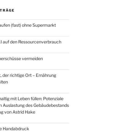
ITRÄGE
ufen (fast) ohne Supermarkt
KI auf den Ressourcenverbrauch
berschüsse vermeiden
t, der richtige Ort – Ernährung
alten
ltig mit Leben füllen: Potenziale
en Auslastung des Gebäudebestands
rag von Astrid Hake
he Handabdruck