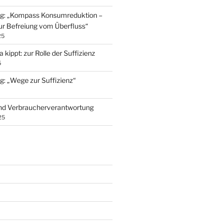
ng: „Kompass Konsumreduktion –
ur Befreiung vom Überfluss“
25
kippt: zur Rolle der Suffizienz
5
g: „Wege zur Suffizienz“
nd Verbraucherverantwortung
25