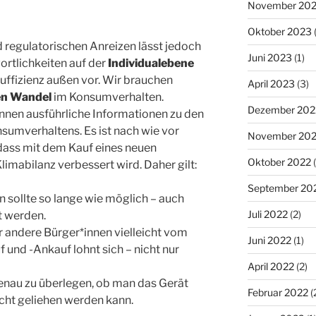
November 20
Oktober 2023
(
 regulatorischen Anreizen lässt jedoch
Juni 2023
(1)
ortlichkeiten auf der
Individualebene
Suffizienz außen vor. Wir brauchen
April 2023
(3)
en Wandel
im Konsumverhalten.
Dezember 202
nnen ausführliche Informationen zu den
umverhaltens. Es ist nach wie vor
November 20
n, dass mit dem Kauf eines neuen
Oktober 2022
(
Klimabilanz verbessert wird. Daher gilt:
September 20
 sollte so lange wie möglich – auch
Juli 2022
(2)
t werden.
r andere Bürger*innen vielleicht vom
Juni 2022
(1)
und -Ankauf lohnt sich – nicht nur
April 2022
(2)
genau zu überlegen, ob man das Gerät
Februar 2022
(
eicht geliehen werden kann.