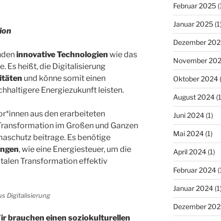
Februar 2025
(
Januar 2025
(1
tion
Dezember 202
anden
innovative Technologien
wie das
November 20
. Es heißt, die Digitalisierung
itäten
und könne somit einen
Oktober 2024
(
chhaltigere Energiezukunft leisten.
August 2024
(1
or*innen aus den erarbeiteten
Juni 2024
(1)
e Transformation im Großen und Ganzen
Mai 2024
(1)
aschutz beitrage. Es benötige
ungen
, wie eine Energiesteuer, um die
April 2024
(1)
talen Transformation effektiv
Februar 2024
(
Januar 2024
(1
s Digitalisierung
Dezember 202
Wir brauchen einen soziokulturellen