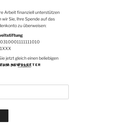
 Arbeit finanziell unterstützen
 wir Sie, Ihre Spende auf das
denkonto zu überweisen:
eltstiftung
00310001111111010
F1XXX
e jetzt gleich einen beliebigen
nfach per
Paypal
.
ZUM NEWSLETTER