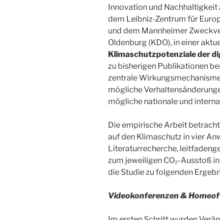
Innovation und Nachhaltigkeit 
dem Leibniz-Zentrum für Euro
und dem Mannheimer Zweckve
Oldenburg (KDO), in einer aktue
Klimaschutzpotenziale der di
zu bisherigen Publikationen b
zentrale Wirkungsmechanismen
mögliche Verhaltensänderunge
mögliche nationale und intern
Die empirische Arbeit betrachte
auf den Klimaschutz in vier A
Literaturrecherche, leitfadeng
zum jeweiligen CO₂-Ausstoß i
die Studie zu folgenden Ergeb
Videokonferenzen & Homeof
Im ersten Schritt wurden Verän