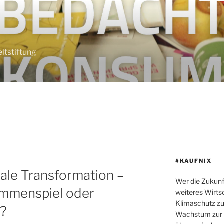
tstiftung
#KAUFNIX
tale Transformation –
Wer die Zukunf
ammenspiel oder
weiteres Wirt
Klimaschutz zu 
n?
Wachstum zur p