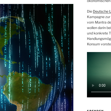
ökonomischen 
Die
Deutsche U
Kampagne zur F
vom Mantra de
wollen darin b
und konkrete Ti
Handlungsmögl
Konsum vorste
SPENDEN