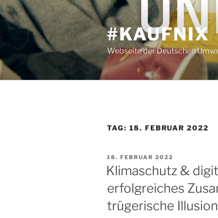
Zum
Inhalt
#KAUFNIX
springen
Webseite der Deutschen Umwel
TAG:
18. FEBRUAR 2022
VERÖFFENTLICHT
18. FEBRUAR 2022
AM
Klimaschutz & digi
erfolgreiches Zus
trügerische Illusio