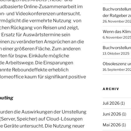
oudbasierte Online-Zusammenarbeit im
Buchvorstellu
on- und Videokonferenzen untersucht.
der Ratgeber z
rmöglicht die vermehrte Nutzung von
26. November 20
chen Rückgang von Reisen und zeigt,
Wenn das Klima 
 Ersatz für Auswärtstermine sein
6. November 202
inen zu veränderten Ansprüchen an die
Buchvorstellun
 einer größeren Fläche. Zum anderen
13. Oktober 2025
ten für bspw. Einkäufe mögliche
de Arbeitswege. Die Einsparungen
Obsoleszenz u
nnte Reboundeffekte erheblich
16. September 20
Homeoffice kaum für signifikant positive
ARCHIV
puting
Juli 2026
(1)
 wurden die Auswirkungen der Umstellung
Juni 2026
(1)
(Server, Speicher) auf Cloud-Lösungen
Mai 2026
(1)
re Geräte untersucht. Die Nutzung neuer