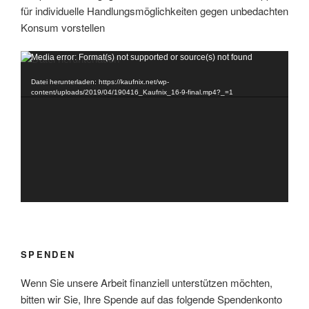
für individuelle Handlungsmöglichkeiten gegen unbedachten
Konsum vorstellen
Video-
Media error: Format(s) not supported or source(s) not found
Player
Datei herunterladen: https://kaufnix.net/wp-
content/uploads/2019/04/190416_Kaufnix_16-9-final.mp4?_=1
SPENDEN
Wenn Sie unsere Arbeit finanziell unterstützen möchten,
bitten wir Sie, Ihre Spende auf das folgende Spendenkonto