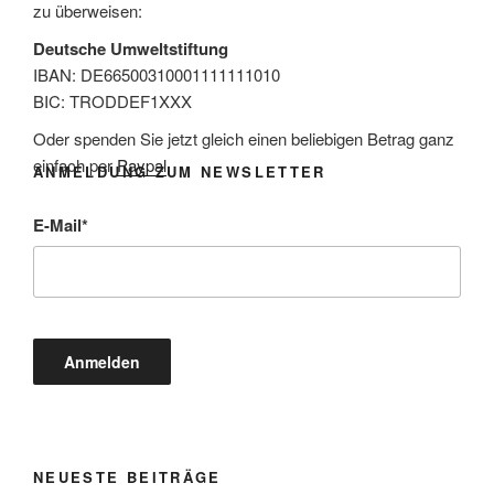
zu überweisen:
Deutsche Umweltstiftung
IBAN: DE66500310001111111010
BIC: TRODDEF1XXX
Oder spenden Sie jetzt gleich einen beliebigen Betrag ganz
einfach per
Paypal
.
ANMELDUNG ZUM NEWSLETTER
E-Mail
*
NEUESTE BEITRÄGE