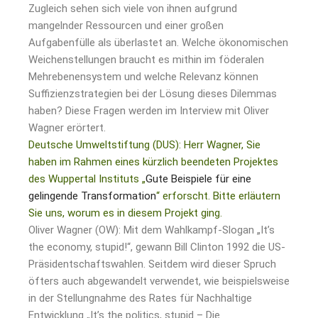
Zugleich sehen sich viele von ihnen aufgrund
mangelnder Ressourcen und einer großen
Aufgabenfülle als überlastet an. Welche ökonomischen
Weichenstellungen braucht es mithin im föderalen
Mehrebenensystem und welche Relevanz können
Suffizienzstrategien bei der Lösung dieses Dilemmas
haben? Diese Fragen werden im Interview mit Oliver
Wagner erörtert.
Deutsche Umweltstiftung (DUS): Herr Wagner, Sie
haben im Rahmen eines kürzlich beendeten Projektes
des Wuppertal Instituts „
Gute Beispiele für eine
gelingende Transformation
“ erforscht. Bitte erläutern
Sie uns, worum es in diesem Projekt ging.
Oliver Wagner (OW): Mit dem Wahlkampf-Slogan „It’s
the economy, stupid!“, gewann Bill Clinton 1992 die US-
Präsidentschaftswahlen. Seitdem wird dieser Spruch
öfters auch abgewandelt verwendet, wie beispielsweise
in der Stellungnahme des Rates für Nachhaltige
Entwicklung „It’s the politics, stupid – Die